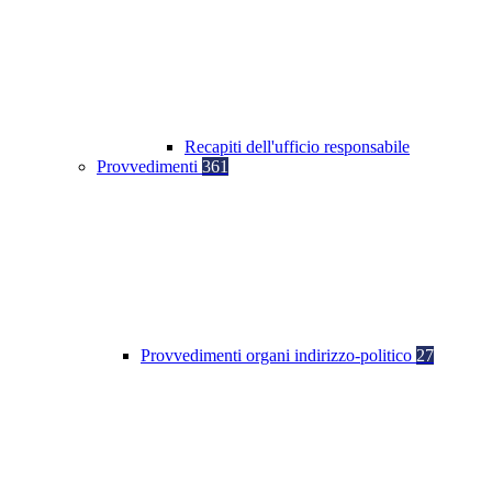
Recapiti dell'ufficio responsabile
Provvedimenti
361
Provvedimenti organi indirizzo-politico
27