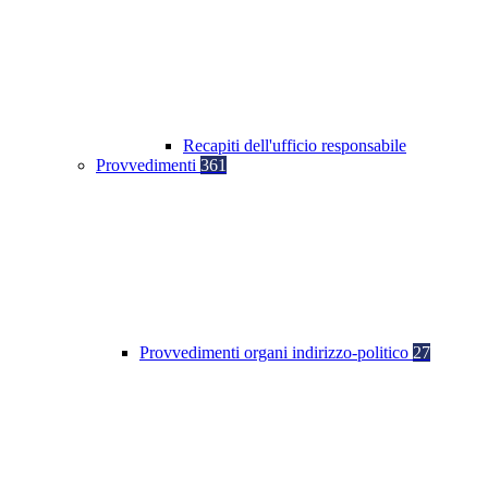
Recapiti dell'ufficio responsabile
Provvedimenti
361
Provvedimenti organi indirizzo-politico
27