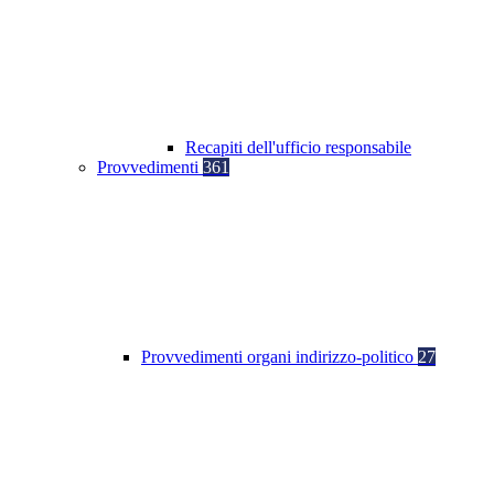
Recapiti dell'ufficio responsabile
Provvedimenti
361
Provvedimenti organi indirizzo-politico
27