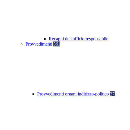
Recapiti dell'ufficio responsabile
Provvedimenti
361
Provvedimenti organi indirizzo-politico
27