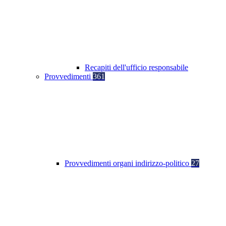
Recapiti dell'ufficio responsabile
Provvedimenti
361
Provvedimenti organi indirizzo-politico
27