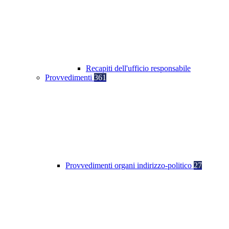
Recapiti dell'ufficio responsabile
Provvedimenti
361
Provvedimenti organi indirizzo-politico
27