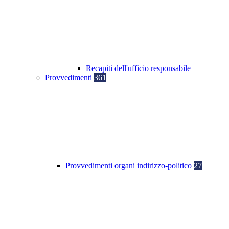
Recapiti dell'ufficio responsabile
Provvedimenti
361
Provvedimenti organi indirizzo-politico
27