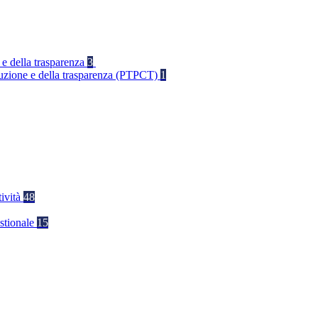
 e della trasparenza
3
rruzione e della trasparenza (PTPCT)
1
tività
48
stionale
15