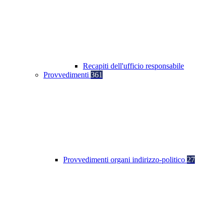
Recapiti dell'ufficio responsabile
Provvedimenti
361
Provvedimenti organi indirizzo-politico
27