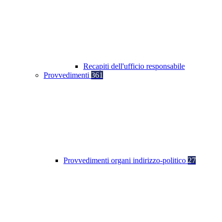
Recapiti dell'ufficio responsabile
Provvedimenti
361
Provvedimenti organi indirizzo-politico
27