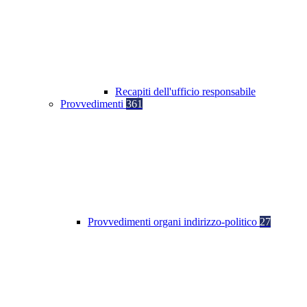
Recapiti dell'ufficio responsabile
Provvedimenti
361
Provvedimenti organi indirizzo-politico
27