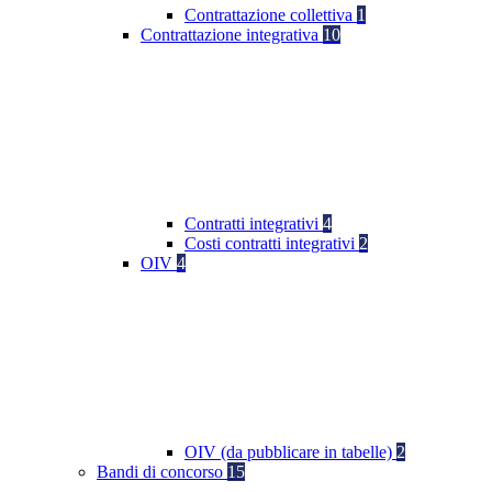
Contrattazione collettiva
1
Contrattazione integrativa
10
Contratti integrativi
4
Costi contratti integrativi
2
OIV
4
OIV (da pubblicare in tabelle)
2
Bandi di concorso
15