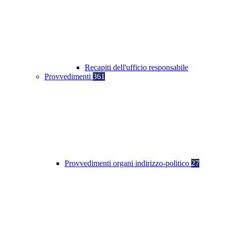
Recapiti dell'ufficio responsabile
Provvedimenti
361
Provvedimenti organi indirizzo-politico
27