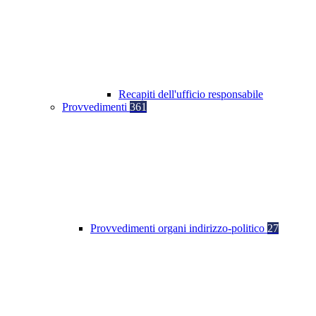
Recapiti dell'ufficio responsabile
Provvedimenti
361
Provvedimenti organi indirizzo-politico
27