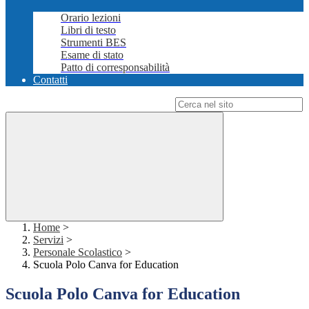
Orario lezioni
Libri di testo
Strumenti BES
Esame di stato
Patto di corresponsabilità
Contatti
Campo di ricerca per le pagine del sito
Home
>
Servizi
>
Personale Scolastico
>
Scuola Polo Canva for Education
Scuola Polo Canva for Education