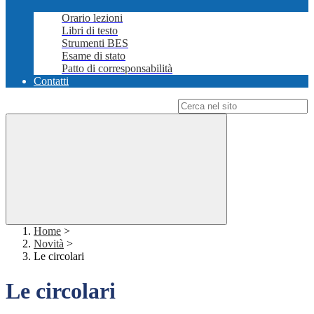
Orario lezioni
Libri di testo
Strumenti BES
Esame di stato
Patto di corresponsabilità
Contatti
Campo di ricerca per le pagine del sito
Home
>
Novità
>
Le circolari
Le circolari