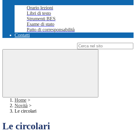
Orario lezioni
Libri di testo
Strumenti BES
Esame di stato
Patto di corresponsabilità
Contatti
Campo di ricerca per le pagine del sito
Home
>
Novità
>
Le circolari
Le circolari