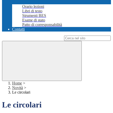
Orario lezioni
Libri di testo
Strumenti BES
Esame di stato
Patto di corresponsabilità
Contatti
Campo di ricerca per le pagine del sito
Home
>
Novità
>
Le circolari
Le circolari