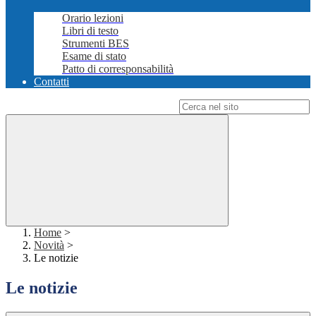
Orario lezioni
Libri di testo
Strumenti BES
Esame di stato
Patto di corresponsabilità
Contatti
Campo di ricerca per le pagine del sito
Home
>
Novità
>
Le notizie
Le notizie