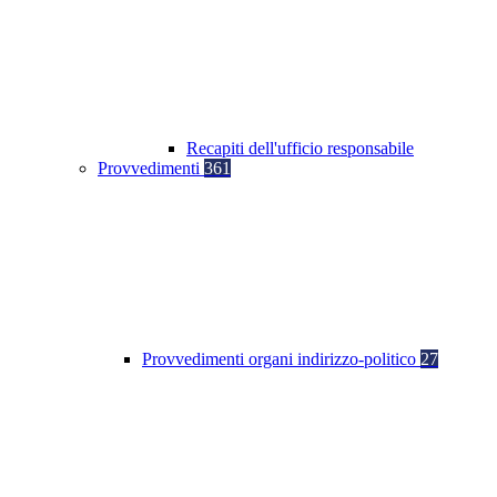
Recapiti dell'ufficio responsabile
Provvedimenti
361
Provvedimenti organi indirizzo-politico
27