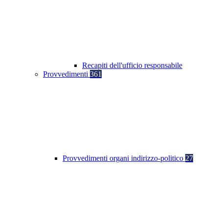
Recapiti dell'ufficio responsabile
Provvedimenti
361
Provvedimenti organi indirizzo-politico
27