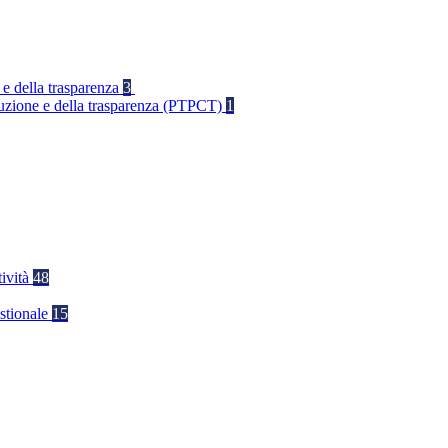
 e della trasparenza
3
rruzione e della trasparenza (PTPCT)
1
tività
48
stionale
15