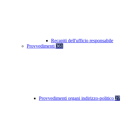
Recapiti dell'ufficio responsabile
Provvedimenti
361
Provvedimenti organi indirizzo-politico
27