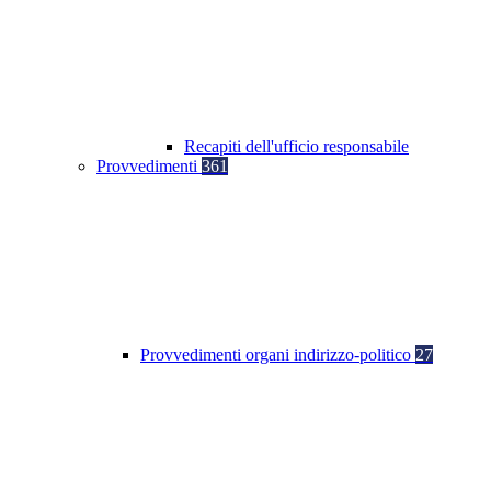
Recapiti dell'ufficio responsabile
Provvedimenti
361
Provvedimenti organi indirizzo-politico
27