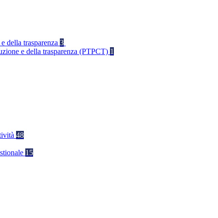
 e della trasparenza
3
rruzione e della trasparenza (PTPCT)
1
tività
48
stionale
15